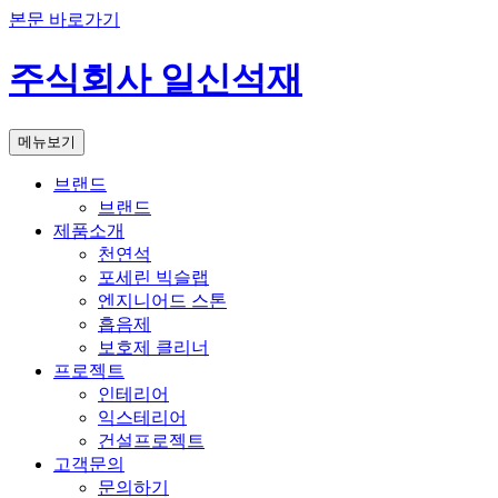
본문 바로가기
주식회사 일신석재
메뉴보기
브랜드
브랜드
제품소개
천연석
포세린 빅슬랩
엔지니어드 스톤
흡음제
보호제 클리너
프로젝트
인테리어
익스테리어
건설프로젝트
고객문의
문의하기