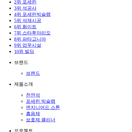
2
위
포세린
3
위
석공사
4
위
포세린빅슬랩
5
위
석재시공
6
위
화이트
7
위
스타투아리오
8
위
파타고니아
9
위
업무시설
10
위
빌딩
브랜드
브랜드
제품소개
천연석
포세린 빅슬랩
엔지니어드 스톤
흡음제
보호제 클리너
프로젝트