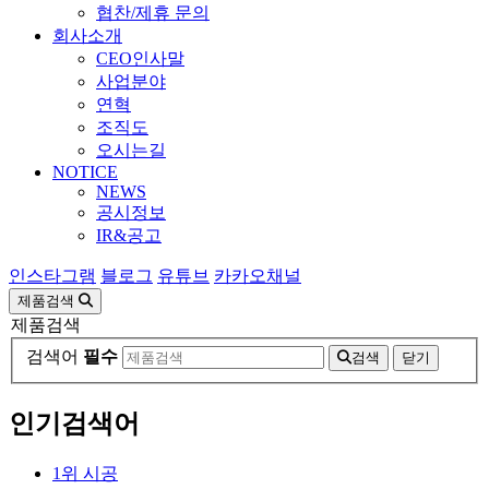
협찬/제휴 문의
회사소개
CEO인사말
사업분야
연혁
조직도
오시는길
NOTICE
NEWS
공시정보
IR&공고
인스타그램
블로그
유튜브
카카오채널
제품검색
제품검색
검색어
필수
검색
닫기
인기검색어
1
위
시공