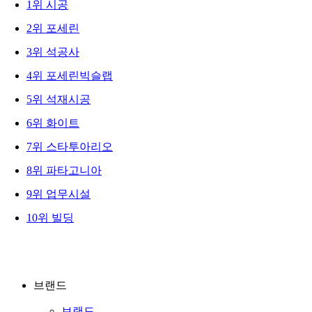
1
위
시공
2
위
포세린
3
위
석공사
4
위
포세린빅슬랩
5
위
석재시공
6
위
화이트
7
위
스타투아리오
8
위
파타고니아
9
위
업무시설
10
위
빌딩
브랜드
브랜드