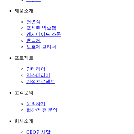
제품소개
천연석
포세린 빅슬랩
엔지니어드 스톤
흡음제
보호제 클리너
프로젝트
인테리어
익스테리어
건설프로젝트
고객문의
문의하기
협찬/제휴 문의
회사소개
CEO인사말