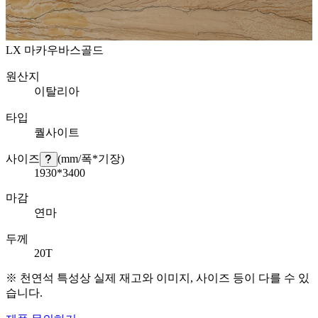
LX 마카우바스골드
원산지
이탈리아
타입
퀄사이트
사이즈
(mm/폭*기장)
1930*3400
마감
연마
두께
20T
※ 천연석 특성상 실제 재고와 이미지, 사이즈 등이 다를 수 있
습니다.