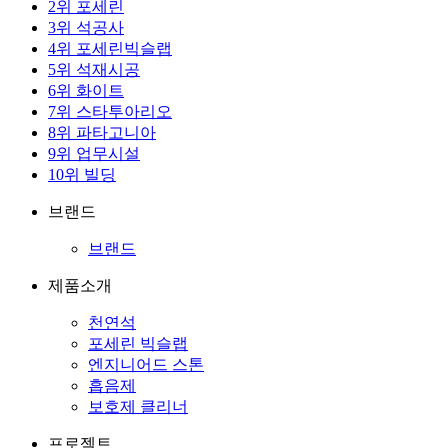
2
위
포세린
3
위
석공사
4
위
포세린빅슬랩
5
위
석재시공
6
위
화이트
7
위
스타투아리오
8
위
파타고니아
9
위
업무시설
10
위
빌딩
브랜드
브랜드
제품소개
천연석
포세린 빅슬랩
엔지니어드 스톤
흡음제
보호제 클리너
프로젝트