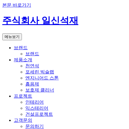
본문 바로가기
주식회사 일신석재
메뉴보기
브랜드
브랜드
제품소개
천연석
포세린 빅슬랩
엔지니어드 스톤
흡음제
보호제 클리너
프로젝트
인테리어
익스테리어
건설프로젝트
고객문의
문의하기