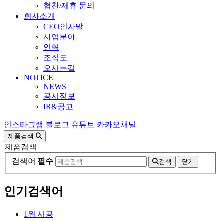
협찬/제휴 문의
회사소개
CEO인사말
사업분야
연혁
조직도
오시는길
NOTICE
NEWS
공시정보
IR&공고
인스타그램
블로그
유튜브
카카오채널
제품검색
제품검색
검색어
필수
검색
닫기
인기검색어
1
위
시공