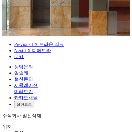
Previous
LX 브라운 실크
Next
LX 디메트라
LIST
상담문의
일솔레
협찬문의
시뮬레이션
미리보기
카카오채널
상단으로
주식회사 일신석재
위치