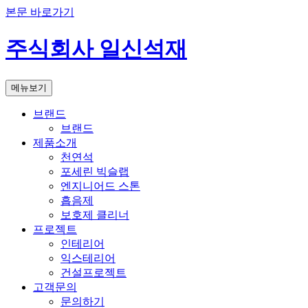
본문 바로가기
주식회사 일신석재
메뉴보기
브랜드
브랜드
제품소개
천연석
포세린 빅슬랩
엔지니어드 스톤
흡음제
보호제 클리너
프로젝트
인테리어
익스테리어
건설프로젝트
고객문의
문의하기