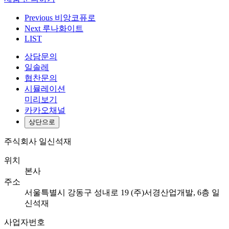
Previous
비앙코퓨로
Next
루나화이트
LIST
상담문의
일솔레
협찬문의
시뮬레이션
미리보기
카카오채널
상단으로
주식회사 일신석재
위치
본사
주소
서울특별시 강동구 성내로 19 (주)서경산업개발, 6층 일
신석재
사업자번호