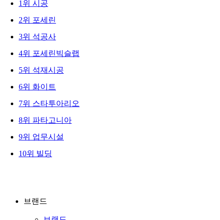
1
위
시공
2
위
포세린
3
위
석공사
4
위
포세린빅슬랩
5
위
석재시공
6
위
화이트
7
위
스타투아리오
8
위
파타고니아
9
위
업무시설
10
위
빌딩
브랜드
브랜드