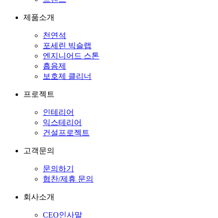
제품소개
천연석
포세린 빅슬랩
엔지니어드 스톤
흡음제
보호제 클리너
프로젝트
인테리어
익스테리어
건설프로젝트
고객문의
문의하기
협찬/제휴 문의
회사소개
CEO인사말