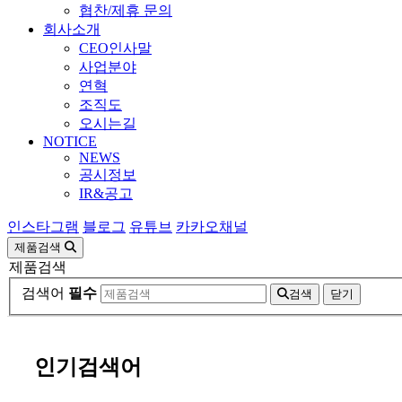
협찬/제휴 문의
회사소개
CEO인사말
사업분야
연혁
조직도
오시는길
NOTICE
NEWS
공시정보
IR&공고
인스타그램
블로그
유튜브
카카오채널
제품검색
제품검색
검색어
필수
검색
닫기
인기검색어