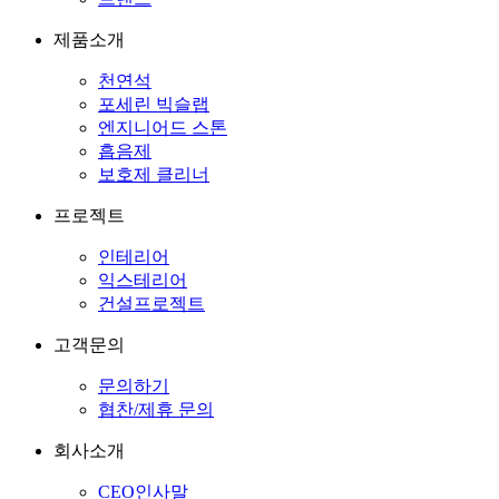
제품소개
천연석
포세린 빅슬랩
엔지니어드 스톤
흡음제
보호제 클리너
프로젝트
인테리어
익스테리어
건설프로젝트
고객문의
문의하기
협찬/제휴 문의
회사소개
CEO인사말