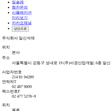
일솔레
협찬문의
시뮬레이션
미리보기
카카오채널
상단으로
주식회사 일신석재
위치
본사
주소
서울특별시 강동구 성내로 19 (주)서경산업개발, 6층 일
사업자번호
214 81 94289
연락처
T
02 487 9009
팩스번호
F
02 477 5278~9
위치
물류