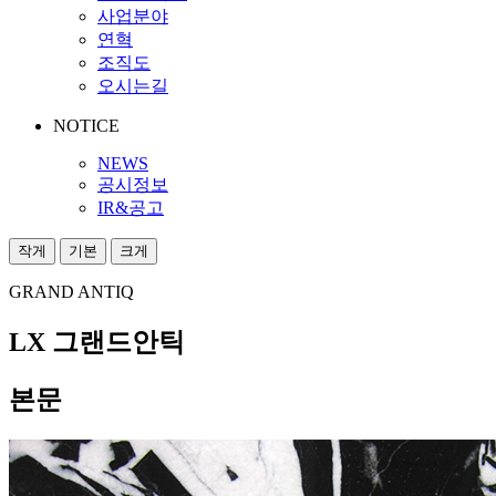
사업분야
연혁
조직도
오시는길
NOTICE
NEWS
공시정보
IR&공고
작게
기본
크게
GRAND ANTIQ
LX 그랜드안틱
본문