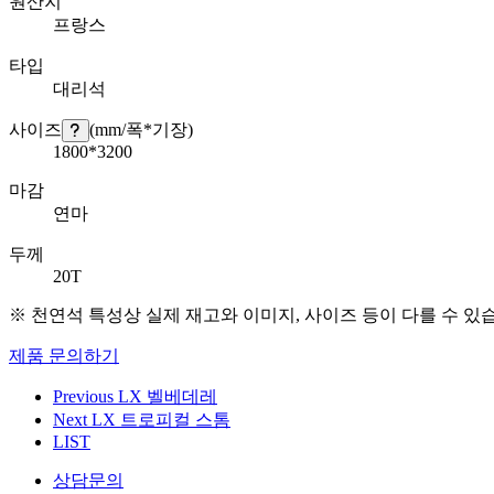
원산지
프랑스
타입
대리석
사이즈
(mm/폭*기장)
1800*3200
마감
연마
두께
20T
※ 천연석 특성상 실제 재고와 이미지, 사이즈 등이 다를 수 있
제품 문의하기
Previous
LX 벨베데레
Next
LX 트로피컬 스톰
LIST
상담문의