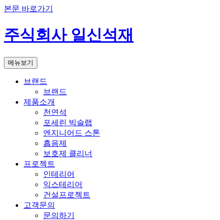
본문 바로가기
주식회사 일신석재
메뉴보기
브랜드
브랜드
제품소개
천연석
포세린 빅슬랩
엔지니어드 스톤
흡음제
보호제 클리너
프로젝트
인테리어
익스테리어
건설프로젝트
고객문의
문의하기