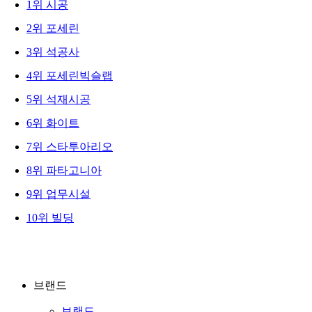
1
위
시공
2
위
포세린
3
위
석공사
4
위
포세린빅슬랩
5
위
석재시공
6
위
화이트
7
위
스타투아리오
8
위
파타고니아
9
위
업무시설
10
위
빌딩
브랜드
브랜드