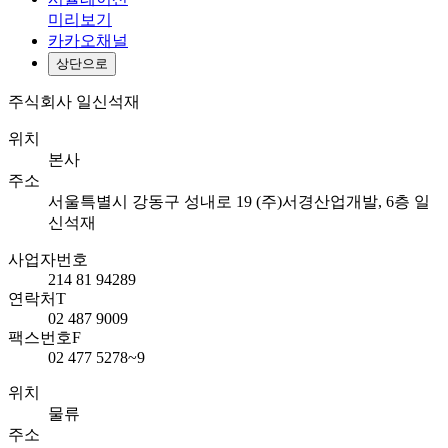
미리보기
카카오채널
상단으로
주식회사 일신석재
위치
본사
주소
서울특별시 강동구 성내로 19 (주)서경산업개발, 6층 일
신석재
사업자번호
214 81 94289
연락처
T
02 487 9009
팩스번호
F
02 477 5278~9
위치
물류
주소