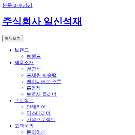
본문 바로가기
주식회사 일신석재
메뉴보기
브랜드
브랜드
제품소개
천연석
포세린 빅슬랩
엔지니어드 스톤
흡음제
보호제 클리너
프로젝트
인테리어
익스테리어
건설프로젝트
고객문의
문의하기