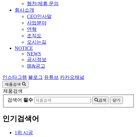
협찬/제휴 문의
회사소개
CEO인사말
사업분야
연혁
조직도
오시는길
NOTICE
NEWS
공시정보
IR&공고
인스타그램
블로그
유튜브
카카오채널
제품검색
제품검색
검색어
필수
검색
닫기
인기검색어
1
위
시공