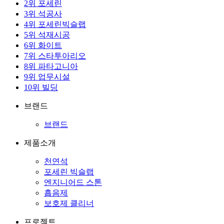
2
위
포세린
3
위
석공사
4
위
포세린빅슬랩
5
위
석재시공
6
위
화이트
7
위
스타투아리오
8
위
파타고니아
9
위
업무시설
10
위
빌딩
브랜드
브랜드
제품소개
천연석
포세린 빅슬랩
엔지니어드 스톤
흡음제
보호제 클리너
프로젝트