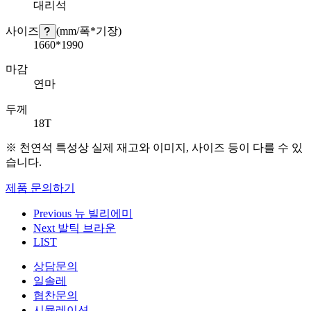
대리석
사이즈
(mm/폭*기장)
1660*1990
마감
연마
두께
18T
※ 천연석 특성상 실제 재고와 이미지, 사이즈 등이 다를 수 있
습니다.
제품 문의하기
Previous
뉴 빌리에미
Next
발틱 브라운
LIST
상담문의
일솔레
협찬문의
시뮬레이션