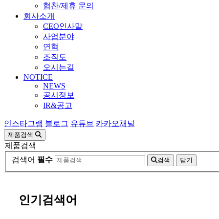
협찬/제휴 문의
회사소개
CEO인사말
사업분야
연혁
조직도
오시는길
NOTICE
NEWS
공시정보
IR&공고
인스타그램
블로그
유튜브
카카오채널
제품검색
제품검색
검색어
필수
검색
닫기
인기검색어