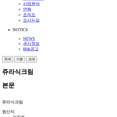
사업분야
연혁
조직도
오시는길
NOTICE
NEWS
공시정보
IR&공고
작게
기본
크게
쥬라식크림
본문
쥬라식크림
원산지