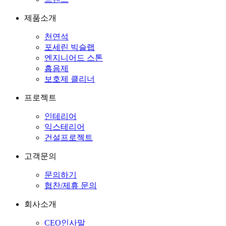
제품소개
천연석
포세린 빅슬랩
엔지니어드 스톤
흡음제
보호제 클리너
프로젝트
인테리어
익스테리어
건설프로젝트
고객문의
문의하기
협찬/제휴 문의
회사소개
CEO인사말