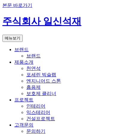
본문 바로가기
주식회사 일신석재
메뉴보기
브랜드
브랜드
제품소개
천연석
포세린 빅슬랩
엔지니어드 스톤
흡음제
보호제 클리너
프로젝트
인테리어
익스테리어
건설프로젝트
고객문의
문의하기