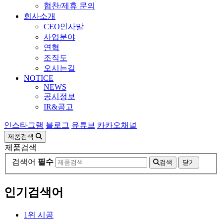
협찬/제휴 문의
회사소개
CEO인사말
사업분야
연혁
조직도
오시는길
NOTICE
NEWS
공시정보
IR&공고
인스타그램
블로그
유튜브
카카오채널
제품검색
제품검색
검색어
필수
검색
닫기
인기검색어
1
위
시공