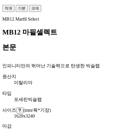
작게
기본
크게
MB12 Marfil Select
MB12 마필셀렉트
본문
인피니티만의 뛰어난 기술력으로 탄생한 빅슬랩
원산지
이탈리아
타입
포세린빅슬랩
사이즈
(mm/폭*기장)
1620x3240
마감