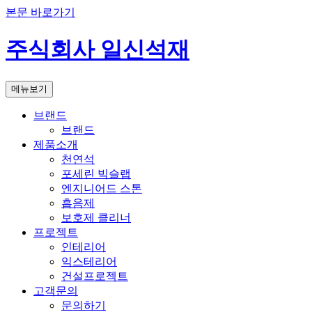
본문 바로가기
주식회사 일신석재
메뉴보기
브랜드
브랜드
제품소개
천연석
포세린 빅슬랩
엔지니어드 스톤
흡음제
보호제 클리너
프로젝트
인테리어
익스테리어
건설프로젝트
고객문의
문의하기