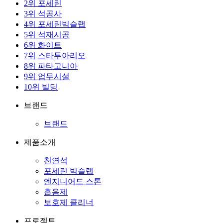
2
위
포세린
3
위
석공사
4
위
포세린빅슬랩
5
위
석재시공
6
위
화이트
7
위
스타투아리오
8
위
파타고니아
9
위
업무시설
10
위
빌딩
브랜드
브랜드
제품소개
천연석
포세린 빅슬랩
엔지니어드 스톤
흡음제
보호제 클리너
프로젝트