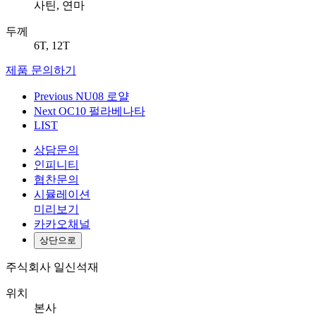
사틴, 연마
두께
6T, 12T
제품 문의하기
Previous
NU08 로얄
Next
OC10 펄라베나타
LIST
상담문의
인피니티
협찬문의
시뮬레이션
미리보기
카카오채널
상단으로
주식회사 일신석재
위치
본사