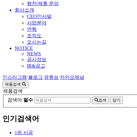
협찬/제휴 문의
회사소개
CEO인사말
사업분야
연혁
조직도
오시는길
NOTICE
NEWS
공시정보
IR&공고
인스타그램
블로그
유튜브
카카오채널
제품검색
제품검색
검색어
필수
검색
닫기
인기검색어
1
위
시공