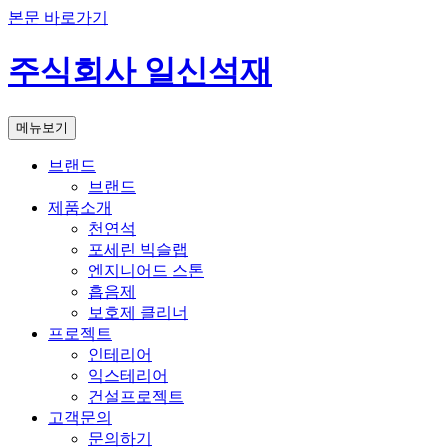
본문 바로가기
주식회사 일신석재
메뉴보기
브랜드
브랜드
제품소개
천연석
포세린 빅슬랩
엔지니어드 스톤
흡음제
보호제 클리너
프로젝트
인테리어
익스테리어
건설프로젝트
고객문의
문의하기