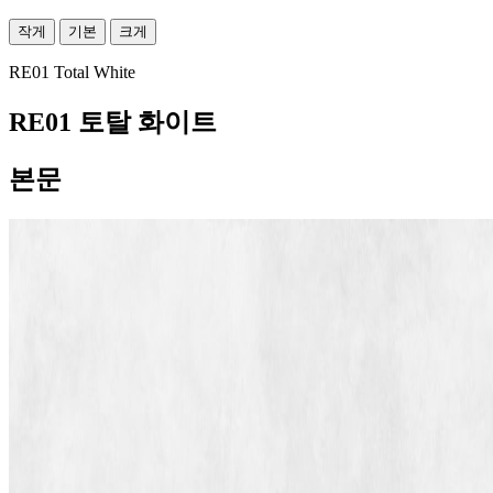
작게
기본
크게
RE01 Total White
RE01 토탈 화이트
본문