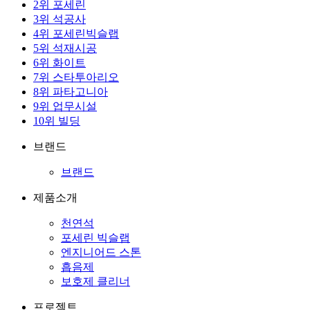
2
위
포세린
3
위
석공사
4
위
포세린빅슬랩
5
위
석재시공
6
위
화이트
7
위
스타투아리오
8
위
파타고니아
9
위
업무시설
10
위
빌딩
브랜드
브랜드
제품소개
천연석
포세린 빅슬랩
엔지니어드 스톤
흡음제
보호제 클리너
프로젝트