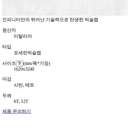
인피니티만의 뛰어난 기술력으로 탄생한 빅슬랩
원산지
이탈리아
타입
포세린빅슬랩
사이즈
(mm/폭*기장)
1620x3240
마감
사틴, 매트
두께
6T, 12T
제품 문의하기