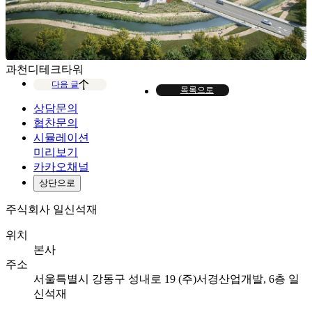
과천디테크타워
다음 글
목록으로
상담문의
협찬문의
시뮬레이션
미리보기
카카오채널
상단으로
주식회사 일신석재
위치
본사
주소
서울특별시 강동구 성내로 19 (주)서경산업개발, 6층 일
신석재