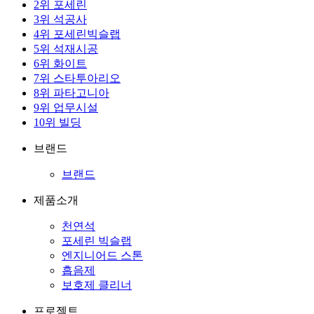
2
위
포세린
3
위
석공사
4
위
포세린빅슬랩
5
위
석재시공
6
위
화이트
7
위
스타투아리오
8
위
파타고니아
9
위
업무시설
10
위
빌딩
브랜드
브랜드
제품소개
천연석
포세린 빅슬랩
엔지니어드 스톤
흡음제
보호제 클리너
프로젝트