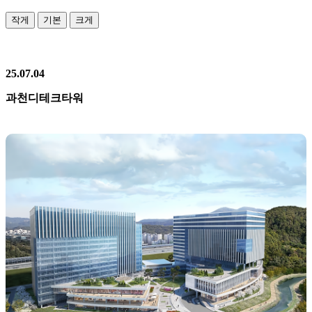
작게
기본
크게
25.07.04
과천디테크타워