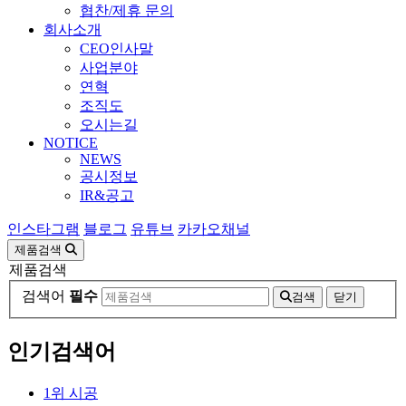
협찬/제휴 문의
회사소개
CEO인사말
사업분야
연혁
조직도
오시는길
NOTICE
NEWS
공시정보
IR&공고
인스타그램
블로그
유튜브
카카오채널
제품검색
제품검색
검색어
필수
검색
닫기
인기검색어
1
위
시공