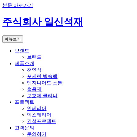
본문 바로가기
주식회사 일신석재
메뉴보기
브랜드
브랜드
제품소개
천연석
포세린 빅슬랩
엔지니어드 스톤
흡음제
보호제 클리너
프로젝트
인테리어
익스테리어
건설프로젝트
고객문의
문의하기